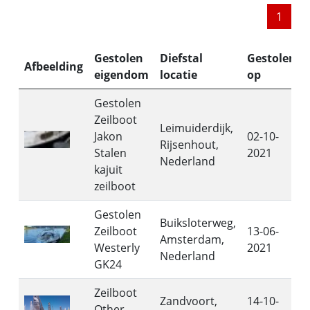
1
Gestolen
Diefstal
Gestolen
Afbeelding
eigendom
locatie
op
Gestolen
Zeilboot
Leimuiderdijk,
Jakon
02-10-
Rijsenhout,
Stalen
2021
Nederland
kajuit
zeilboot
Gestolen
Buiksloterweg,
Zeilboot
13-06-
Amsterdam,
Westerly
2021
Nederland
GK24
Zeilboot
Zandvoort,
14-10-
Other