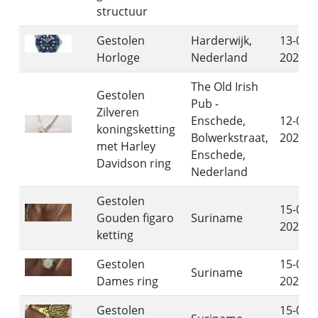
structuur
Gestolen
Harderwijk,
13-06-
Horloge
Nederland
2026
The Old Irish
Gestolen
Pub -
Zilveren
Enschede,
12-06-
koningsketting
Bolwerkstraat,
2026
met Harley
Enschede,
Davidson ring
Nederland
Gestolen
15-05-
Gouden figaro
Suriname
2026
ketting
Gestolen
15-05-
Suriname
Dames ring
2026
Gestolen
15-05-