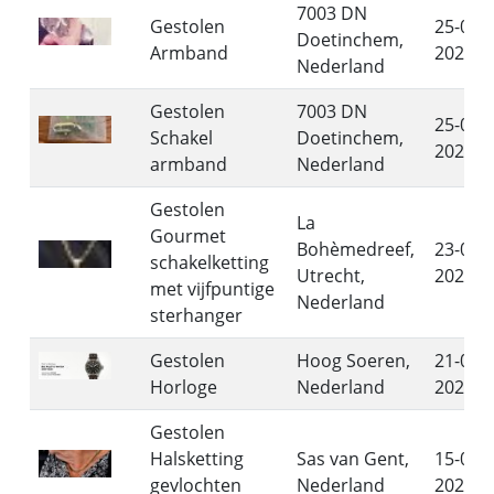
7003 DN
Gestolen
25-06-
Doetinchem,
Armband
2026
Nederland
Gestolen
7003 DN
25-06-
Schakel
Doetinchem,
2026
armband
Nederland
Gestolen
La
Gourmet
Bohèmedreef,
23-06-
schakelketting
Utrecht,
2026
met vijfpuntige
Nederland
sterhanger
Gestolen
Hoog Soeren,
21-06-
Horloge
Nederland
2026
Gestolen
Halsketting
Sas van Gent,
15-06-
gevlochten
Nederland
2026