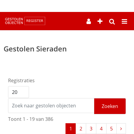
--
Gestolen Sieraden
Registraties
Zoeken
Toont 1 - 19 van 386
1
2
3
4
5