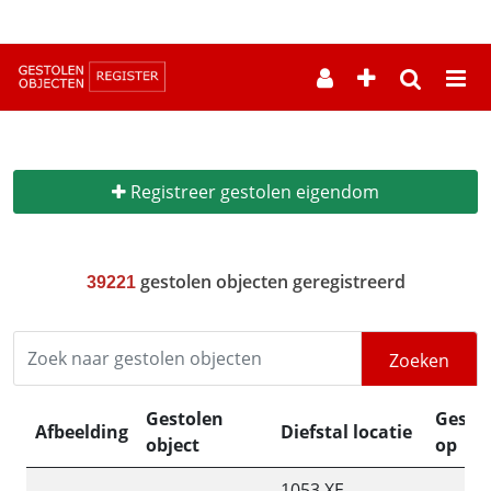
--
Registreer gestolen eigendom
gestolen objecten geregistreerd
39221
Zoeken
Gestolen
Gesto
Afbeelding
Diefstal locatie
object
op
1053 XE