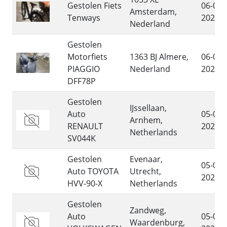
Gestolen Fiets
06-08-
Amsterdam,
Tenways
2026
Nederland
Gestolen
Motorfiets
1363 BJ Almere,
06-08-
PIAGGIO
Nederland
2026
DFF78P
Gestolen
IJssellaan,
Auto
05-08-
Arnhem,
RENAULT
2026
Netherlands
SV044K
Gestolen
Evenaar,
05-08-
Auto TOYOTA
Utrecht,
2026
HVV-90-X
Netherlands
Gestolen
Zandweg,
Auto
05-08-
Waardenburg,