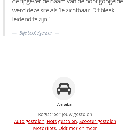
de tipgever de naam van de boot googelde
werd deze site als 1e zichtbaar. Dit bleek
leidend te zijn."
Blije boot eigenaar
Voertuigen
Registreer jouw gestolen
Auto gestolen
,
Fiets gestolen
,
Scooter gestolen
Motorfiets
,
Oldtimer
en meer