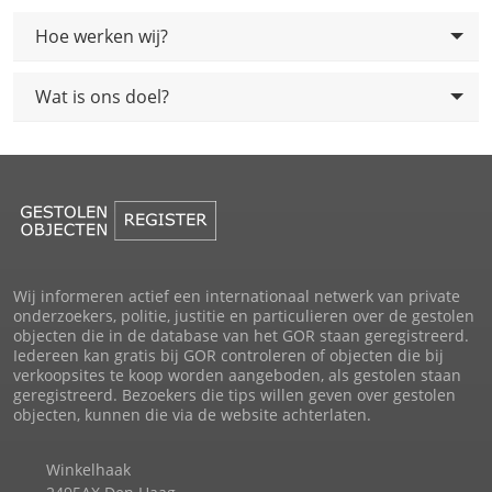
Hoe werken wij?
Wat is ons doel?
Wij informeren actief een internationaal netwerk van private
onderzoekers, politie, justitie en particulieren over de gestolen
objecten die in de database van het GOR staan geregistreerd.
Iedereen kan gratis bij GOR controleren of objecten die bij
verkoopsites te koop worden aangeboden, als gestolen staan
geregistreerd. Bezoekers die tips willen geven over gestolen
objecten, kunnen die via de website achterlaten.
Winkelhaak