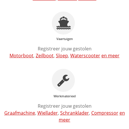
Vaartuigen
Registreer jouw gestolen
Motorboot
,
Zeilboot
,
Sloep
,
Waterscooter
en meer
Werkmaterieel
Registreer jouw gestolen
Graafmachine
,
Wiellader
,
Schranklader
,
Compressor
en
meer