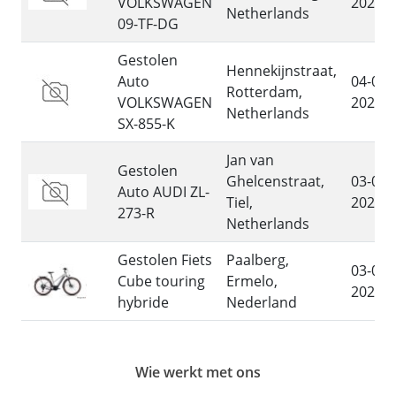
VOLKSWAGEN
2026
Netherlands
09-TF-DG
Gestolen
Hennekijnstraat,
Auto
04-08-
Rotterdam,
VOLKSWAGEN
2026
Netherlands
SX-855-K
Jan van
Gestolen
Ghelcenstraat,
03-08-
Auto AUDI ZL-
Tiel,
2026
273-R
Netherlands
Gestolen Fiets
Paalberg,
03-08-
Cube touring
Ermelo,
2026
hybride
Nederland
Wie werkt met ons