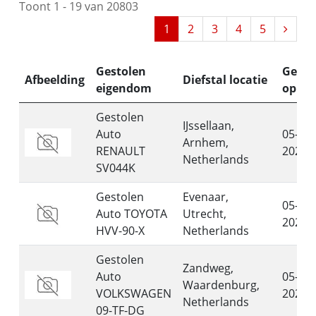
Toont 1 - 19 van 20803
1
2
3
4
5
Gestolen
Gesto
Afbeelding
Diefstal locatie
eigendom
op
Gestolen
IJssellaan,
Auto
05-08-
Arnhem,
RENAULT
2026
Netherlands
SV044K
Gestolen
Evenaar,
05-08-
Auto TOYOTA
Utrecht,
2026
HVV-90-X
Netherlands
Gestolen
Zandweg,
Auto
05-08-
Waardenburg,
VOLKSWAGEN
2026
Netherlands
09-TF-DG