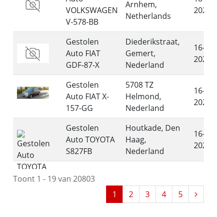
Arnhem,
VOLKSWAGEN
2026
Netherlands
V-578-BB
Gestolen
Diederikstraat,
16-07-
Auto FIAT
Gemert,
2026
GDF-87-X
Nederland
Gestolen
5708 TZ
16-07-
Auto FIAT X-
Helmond,
2026
157-GG
Nederland
Gestolen
Houtkade, Den
16-07-
Auto TOYOTA
Haag,
2026
S827FB
Nederland
Toont 1 - 19 van 20803
1
2
3
4
5