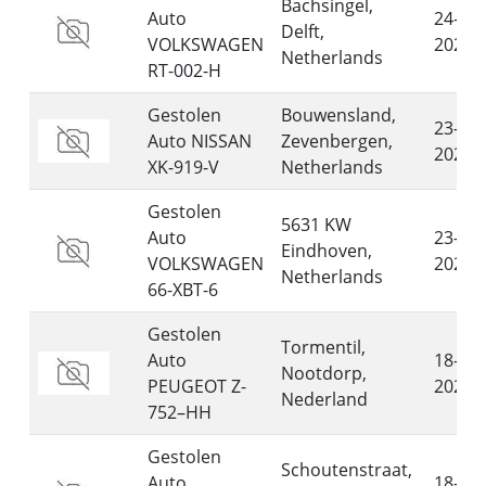
Bachsingel,
Auto
24-07-
Delft,
VOLKSWAGEN
2026
Netherlands
RT-002-H
Gestolen
Bouwensland,
23-07-
Auto NISSAN
Zevenbergen,
2026
XK-919-V
Netherlands
Gestolen
5631 KW
Auto
23-07-
Eindhoven,
VOLKSWAGEN
2026
Netherlands
66-XBT-6
Gestolen
Tormentil,
Auto
18-07-
Nootdorp,
PEUGEOT Z-
2026
Nederland
752–HH
Gestolen
Schoutenstraat,
Auto
18-07-