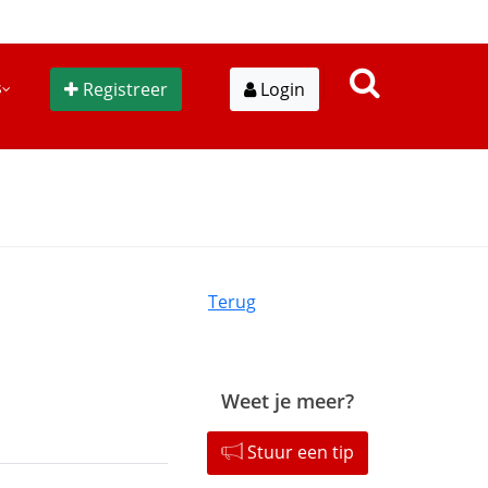
s
Registreer
Login
Terug
Weet je meer?
Stuur een tip