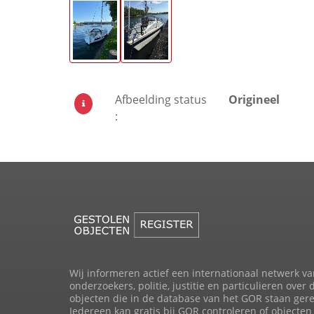
Afbeelding status
Origineel
:
Wij informeren actief een internationaal netwerk va
onderzoekers, politie, justitie en particulieren over 
objecten die in de database van het GOR staan gere
Iedereen kan gratis bij GOR controleren of objecten 