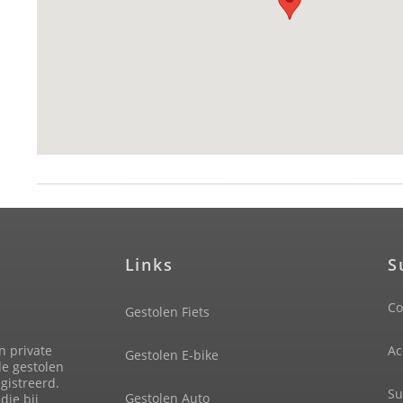
Links
S
Co
Gestolen Fiets
n private
Ac
Gestolen E-bike
de gestolen
gistreerd.
Su
Gestolen Auto
die bij