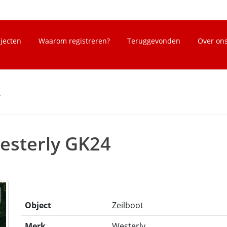
bjecten
Waarom registreren?
Teruggevonden
Over on
4
esterly GK24
Object
Zeilboot
Merk
Westerly