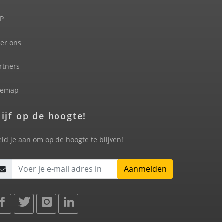
P
er ons
rtners
temap
lijf op de hoogte!
ld je aan om op de hoogte te blijven!
Aanmelden