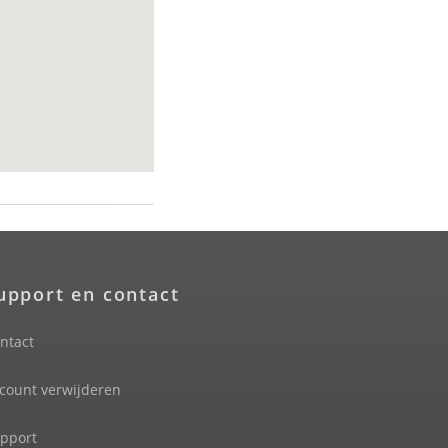
upport en contact
ntact
count verwijderen
pport