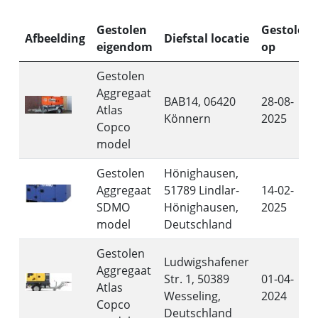
Gestolen
Gestolen
Afbeelding
Diefstal locatie
eigendom
op
Gestolen
Aggregaat
BAB14, 06420
28-08-
Atlas
Könnern
2025
Copco
model
Gestolen
Hönighausen,
Aggregaat
51789 Lindlar-
14-02-
SDMO
Hönighausen,
2025
model
Deutschland
Gestolen
Ludwigshafener
Aggregaat
Str. 1, 50389
01-04-
Atlas
Wesseling,
2024
Copco
Deutschland