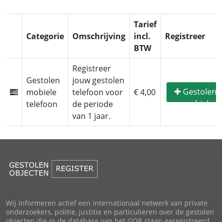
Tarief
Categorie
Omschrijving
incl.
Registreer
BTW
Registreer
Gestolen
jouw gestolen
Gestolen
mobiele
telefoon voor
€ 4,00
mobiel
telefoon
de periode
registreren
van 1 jaar.
Wij informeren actief een internationaal netwerk van private
onderzoekers, politie, justitie en particulieren over de gestolen
objecten die in de database van het GOR staan geregistreerd.