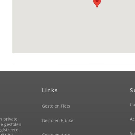
Links
S
Co
Gestolen Fiets
n private
Ac
Gestolen E-bike
de gestolen
gistreerd.
Su
Gestolen Auto