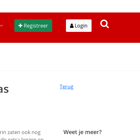
s
Registreer
Login
as
Terug
Weet je meer?
rin zaten ook nog
de extra lenzen en