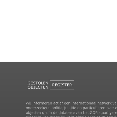
Wij informeren actief een internationaal netwerk va
onderzoekers, politie, justitie en particulieren over 
objecten die in de database van het GOR staan gere