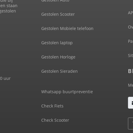
die bij
len staan
 gestolen
AP
Gestolen Scooter
Ov
Gestolen Mobiele telefoon
Pa
Gestolen laptop
Si
Gestolen Horloge
B
Gestolen Sieraden
00 uur
Me
Whatsapp buurtpreventie
Check Fiets
Check Scooter