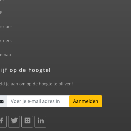
P
er ons
rtners
temap
lijf op de hoogte!
ld je aan om op de hoogte te blijven!
Aanmelden