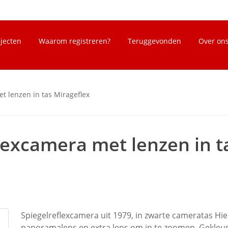
bjecten
Waarom registreren?
Teruggevonden
Over on
t lenzen in tas Mirageflex
lexcamera met lenzen in t
Spiegelreflexcamera uit 1979, in zwarte cameratas Hie
panoramalens en extra lens om in te zoomen. Gekleur