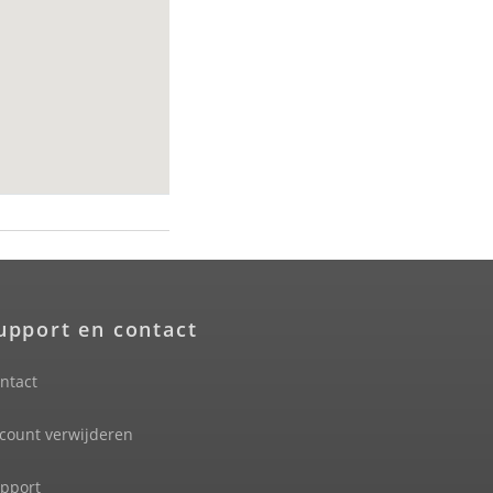
upport en contact
ntact
count verwijderen
pport