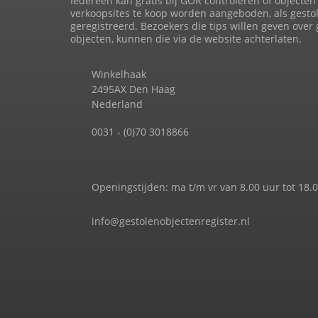
Iedereen kan gratis bij GOR controleren of objecten 
verkoopsites te koop worden aangeboden, als gesto
geregistreerd. Bezoekers die tips willen geven over
objecten, kunnen die via de website achterlaten.
Winkelhaak
2495AX Den Haag
Nederland
0031 - (0)70 3018866
Openingstijden: ma t/m vr van 8.00 uur tot 18.
info@gestolenobjectenregister.nl