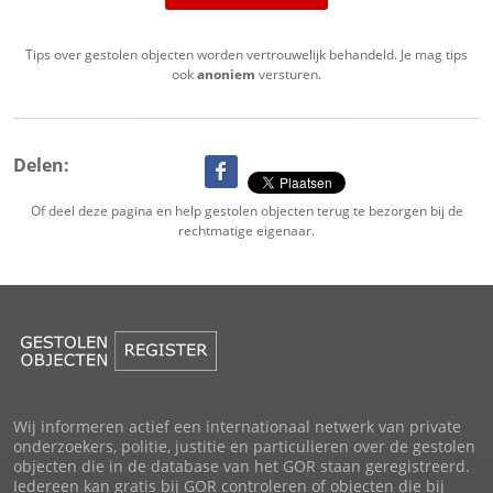
Tips over gestolen objecten worden vertrouwelijk behandeld. Je mag tips
ook
anoniem
versturen.
Delen:
Of deel deze pagina en help gestolen objecten terug te bezorgen bij de
rechtmatige eigenaar.
Wij informeren actief een internationaal netwerk van private
onderzoekers, politie, justitie en particulieren over de gestolen
objecten die in de database van het GOR staan geregistreerd.
Iedereen kan gratis bij GOR controleren of objecten die bij