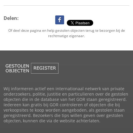
Delen:
Of deel deze pagina en help gestolen objecten terug te bezorgen bij de
rechtmatige eigenaar.
Wij informeren actief een internationaal netwerk van private
onderzoekers, politie, justitie en particulieren over de gestolen
objecten die in de database van het GOR staan geregistreerd.
Iedereen kan gratis bij GOR controleren of objecten die bij
verkoopsites te koop worden aangeboden, als gestolen staan
geregistreerd. Bezoekers die tips willen geven over gestolen
objecten, kunnen die via de website achterlaten.