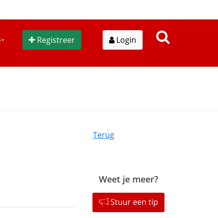
s
Registreer
Login
Terug
Weet je meer?
Stuur een tip