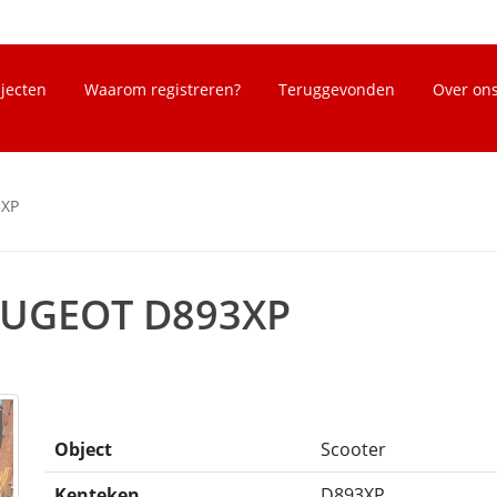
bjecten
Waarom registreren?
Teruggevonden
Over on
3XP
PEUGEOT D893XP
Object
Scooter
Kenteken
D893XP