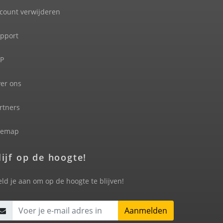
count verwijderen
pport
P
er ons
rtners
temap
lijf op de hoogte!
ld je aan om op de hoogte te blijven!
Aanmelden