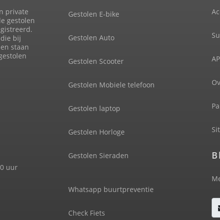
n private
Ac
Gestolen E-bike
de gestolen
gistreerd.
Su
Gestolen Auto
die bij
len staan
 gestolen
AP
Gestolen Scooter
Ov
Gestolen Mobiele telefoon
Pa
Gestolen laptop
Si
Gestolen Horloge
B
Gestolen Sieraden
00 uur
Me
Whatsapp buurtpreventie
Check Fiets