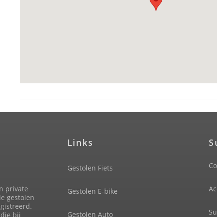
Links
S
Co
Gestolen Fiets
n private
Ac
Gestolen E-bike
de gestolen
gistreerd.
Su
Gestolen Auto
die bij