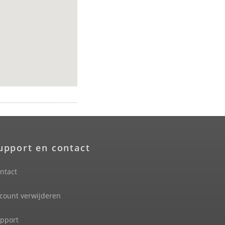
upport en contact
ntact
count verwijderen
pport