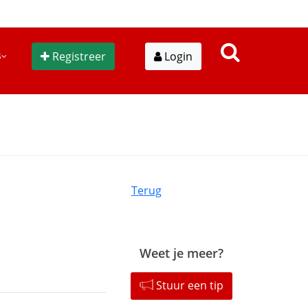
s
Registreer
Login
Terug
Weet je meer?
Stuur een tip