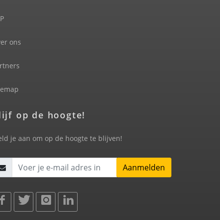
P
er ons
rtners
temap
lijf op de hoogte!
ld je aan om op de hoogte te blijven!
Aanmelden