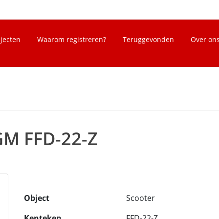
bjecten
Waarom registreren?
Teruggevonden
Over on
GM FFD-22-Z
Object
Scooter
Kenteken
FFD-22-Z