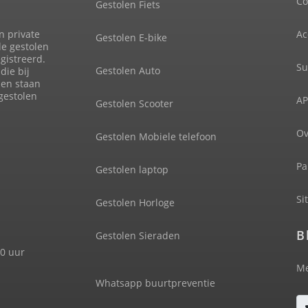
Co
Gestolen Fiets
n private
Ac
Gestolen E-bike
de gestolen
gistreerd.
Su
Gestolen Auto
die bij
len staan
 gestolen
AP
Gestolen Scooter
Ov
Gestolen Mobiele telefoon
Pa
Gestolen laptop
Si
Gestolen Horloge
B
Gestolen Sieraden
00 uur
Me
Whatsapp buurtpreventie