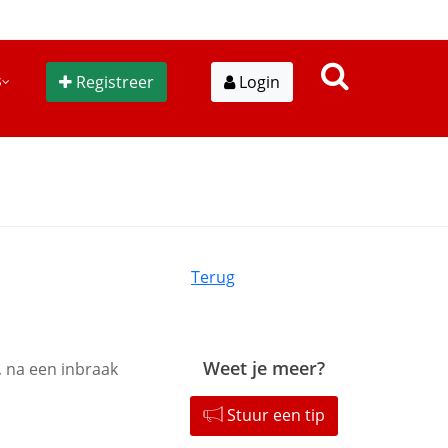
s
Registreer
Login
Terug
Weet je meer?
, na een inbraak
Stuur een tip