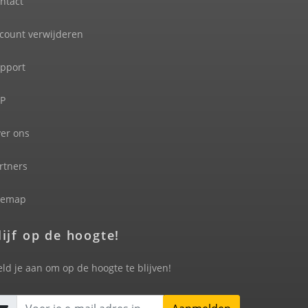
ntact
count verwijderen
pport
P
er ons
rtners
temap
lijf op de hoogte!
ld je aan om op de hoogte te blijven!