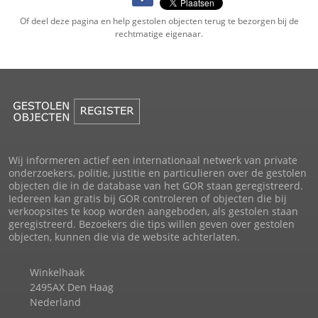
Of deel deze pagina en help gestolen objecten terug te bezorgen bij de
rechtmatige eigenaar.
Wij informeren actief een internationaal netwerk van private
onderzoekers, politie, justitie en particulieren over de gestolen
objecten die in de database van het GOR staan geregistreerd.
Iedereen kan gratis bij GOR controleren of objecten die bij
verkoopsites te koop worden aangeboden, als gestolen staan
geregistreerd. Bezoekers die tips willen geven over gestolen
objecten, kunnen die via de website achterlaten.
Winkelhaak
2495AX Den Haag
Nederland