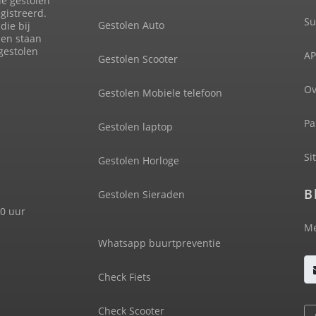
de gestolen
gistreerd.
Su
Gestolen Auto
die bij
len staan
 gestolen
AP
Gestolen Scooter
Ov
Gestolen Mobiele telefoon
Pa
Gestolen laptop
Si
Gestolen Horloge
B
Gestolen Sieraden
00 uur
Me
Whatsapp buurtpreventie
Check Fiets
Check Scooter