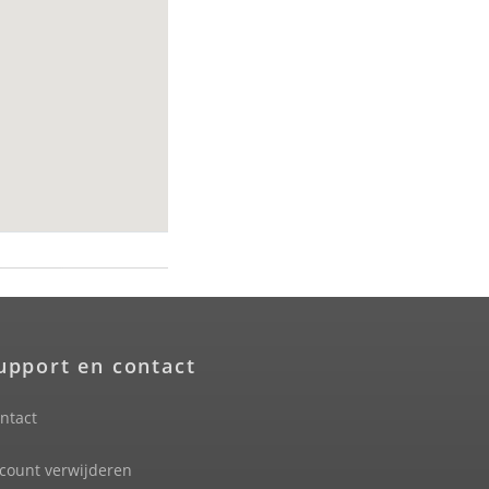
upport en contact
ntact
count verwijderen