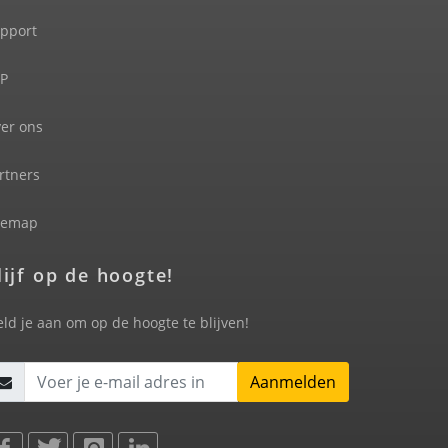
pport
P
er ons
rtners
temap
lijf op de hoogte!
ld je aan om op de hoogte te blijven!
Aanmelden