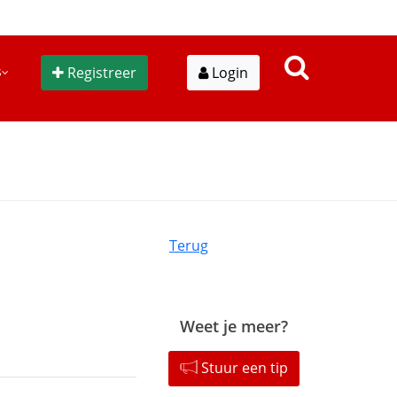
s
Registreer
Login
Terug
Weet je meer?
Stuur een tip