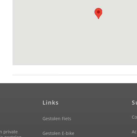
Links
S
Co
Gestolen Fiets
n private
Ac
Gestolen E-bike