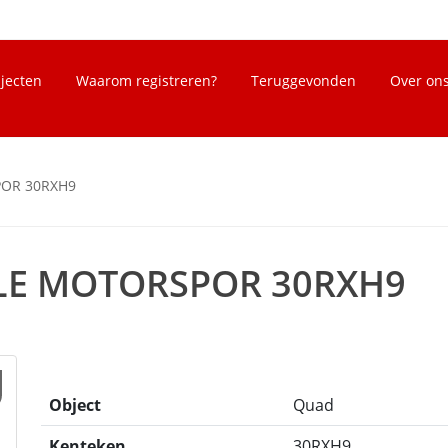
bjecten
Waarom registreren?
Teruggevonden
Over on
POR 30RXH9
GLE MOTORSPOR 30RXH9
Object
Quad
Kenteken
30RXH9