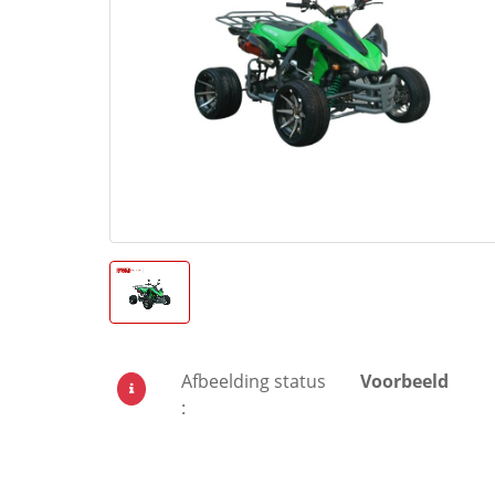
Afbeelding status
Voorbeeld
: