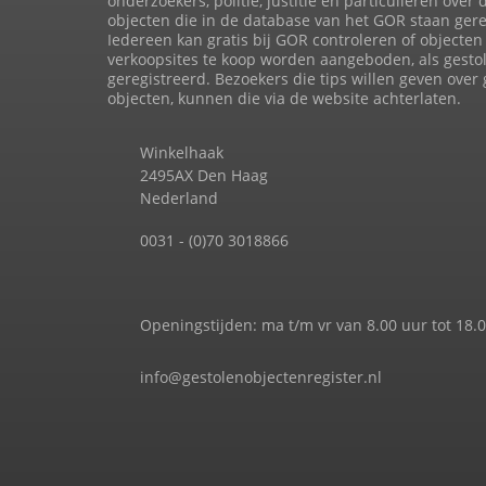
onderzoekers, politie, justitie en particulieren over 
objecten die in de database van het GOR staan gere
Iedereen kan gratis bij GOR controleren of objecten 
verkoopsites te koop worden aangeboden, als gesto
geregistreerd. Bezoekers die tips willen geven over
objecten, kunnen die via de website achterlaten.
Winkelhaak
2495AX Den Haag
Nederland
0031 - (0)70 3018866
Openingstijden: ma t/m vr van 8.00 uur tot 18.
info@gestolenobjectenregister.nl