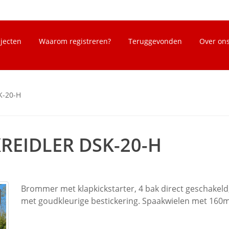
bjecten
Waarom registreren?
Teruggevonden
Over on
K-20-H
KREIDLER DSK-20-H
Brommer met klapkickstarter, 4 bak direct geschakeld,
met goudkleurige bestickering. Spaakwielen met 160