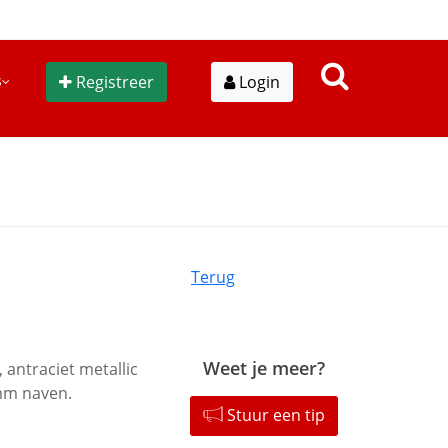
s
Registreer
Login
Terug
Weet je meer?
 antraciet metallic
mm naven.
Stuur een tip