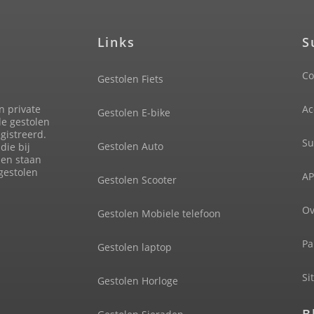
Links
S
Co
Gestolen Fiets
n private
Ac
Gestolen E-bike
de gestolen
gistreerd.
Su
Gestolen Auto
die bij
len staan
 gestolen
AP
Gestolen Scooter
Ov
Gestolen Mobiele telefoon
Pa
Gestolen laptop
Si
Gestolen Horloge
B