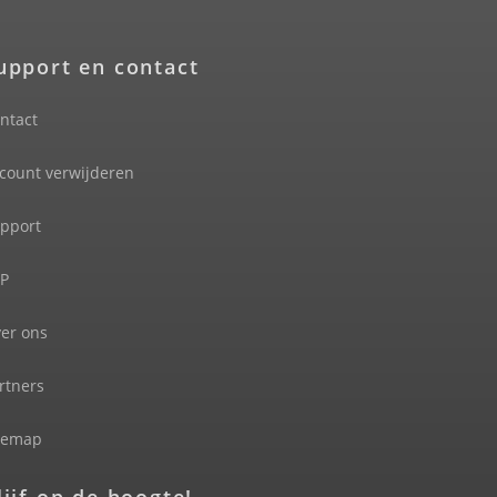
upport en contact
ntact
count verwijderen
pport
P
er ons
rtners
temap
lijf op de hoogte!