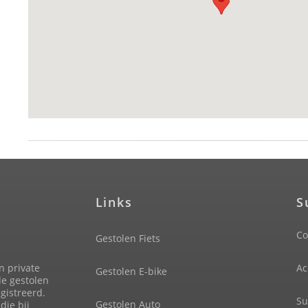
Links
S
Co
Gestolen Fiets
n private
Ac
Gestolen E-bike
de gestolen
gistreerd.
Su
Gestolen Auto
die bij