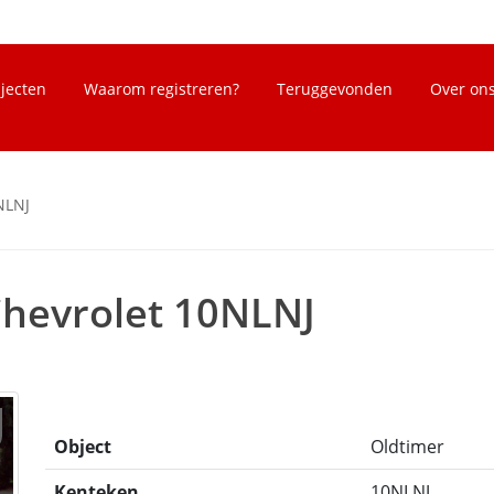
bjecten
Waarom registreren?
Teruggevonden
Over on
NLNJ
Chevrolet 10NLNJ
Object
Oldtimer
Kenteken
10NLNJ