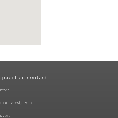
upport en contact
ntact
count verwijderen
pport