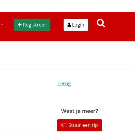
s
Registreer
Login
Terug
Weet je meer?
Stuur een tip