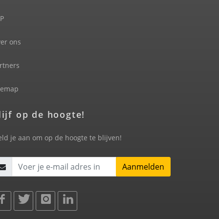
P
er ons
rtners
temap
lijf op de hoogte!
ld je aan om op de hoogte te blijven!
Aanmelden