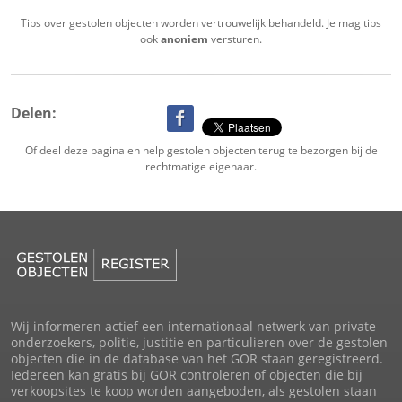
Tips over gestolen objecten worden vertrouwelijk behandeld. Je mag tips
ook
anoniem
versturen.
Delen:
Of deel deze pagina en help gestolen objecten terug te bezorgen bij de
rechtmatige eigenaar.
Wij informeren actief een internationaal netwerk van private
onderzoekers, politie, justitie en particulieren over de gestolen
objecten die in de database van het GOR staan geregistreerd.
Iedereen kan gratis bij GOR controleren of objecten die bij
verkoopsites te koop worden aangeboden, als gestolen staan