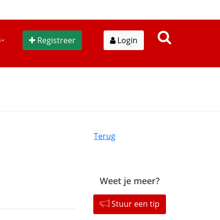
s
Registreer
Login
Terug
Weet je meer?
Stuur een tip