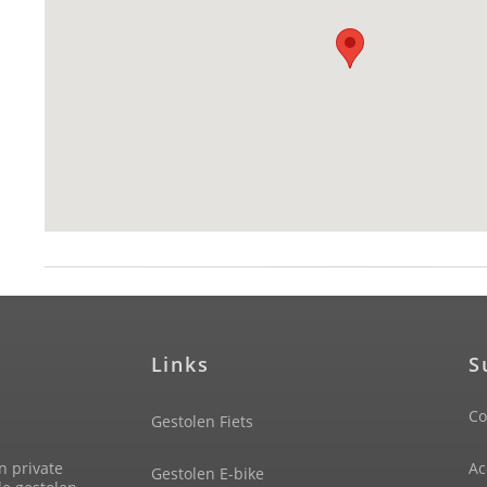
Links
S
Co
Gestolen Fiets
n private
Ac
Gestolen E-bike