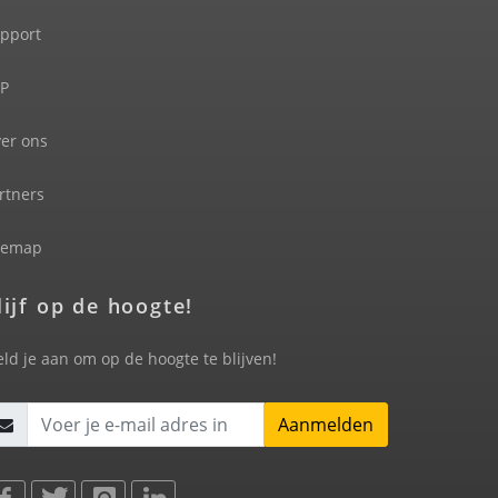
pport
P
er ons
rtners
temap
lijf op de hoogte!
ld je aan om op de hoogte te blijven!
Aanmelden