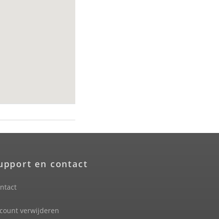
upport en contact
ntact
count verwijderen