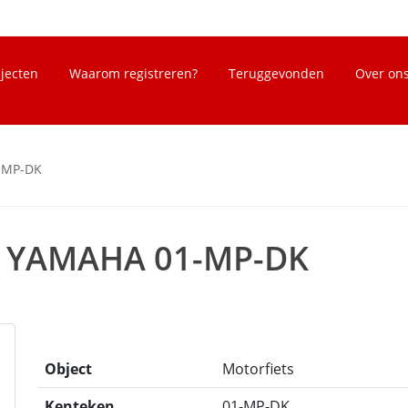
bjecten
Waarom registreren?
Teruggevonden
Over on
1-MP-DK
ts YAMAHA 01-MP-DK
Object
Motorfiets
Kenteken
01-MP-DK