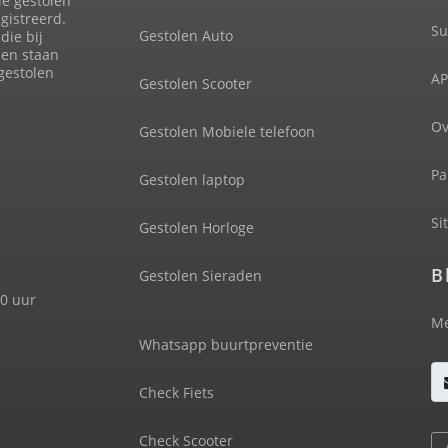
de gestolen
gistreerd.
Su
Gestolen Auto
die bij
len staan
 gestolen
AP
Gestolen Scooter
Ov
Gestolen Mobiele telefoon
Pa
Gestolen laptop
Si
Gestolen Horloge
B
Gestolen Sieraden
00 uur
Me
Whatsapp buurtpreventie
Check Fiets
Check Scooter