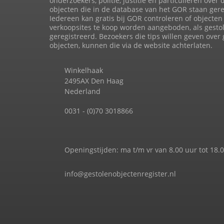
onderzoekers, politie, justitie en particulieren over 
objecten die in de database van het GOR staan gere
Iedereen kan gratis bij GOR controleren of objecten 
verkoopsites te koop worden aangeboden, als gesto
geregistreerd. Bezoekers die tips willen geven over
objecten, kunnen die via de website achterlaten.
Winkelhaak
2495AX Den Haag
Nederland
0031 - (0)70 3018866
Openingstijden: ma t/m vr van 8.00 uur tot 18.
info@gestolenobjectenregister.nl