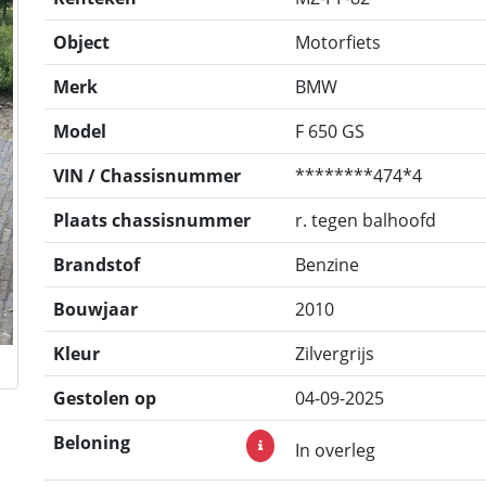
Object
Motorfiets
Merk
BMW
Model
F 650 GS
VIN / Chassisnummer
********474*4
Plaats chassisnummer
r. tegen balhoofd
Brandstof
Benzine
Bouwjaar
2010
Kleur
Zilvergrijs
Gestolen op
04-09-2025
Beloning
In overleg