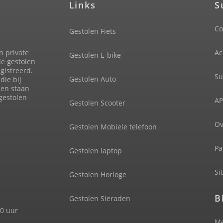
Links
S
Co
Gestolen Fiets
n private
Ac
Gestolen E-bike
de gestolen
gistreerd.
Su
Gestolen Auto
die bij
len staan
 gestolen
AP
Gestolen Scooter
Ov
Gestolen Mobiele telefoon
Pa
Gestolen laptop
Si
Gestolen Horloge
B
Gestolen Sieraden
00 uur
Me