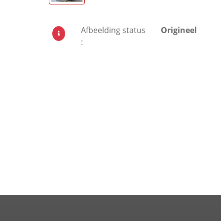
Afbeelding status
Origineel
: