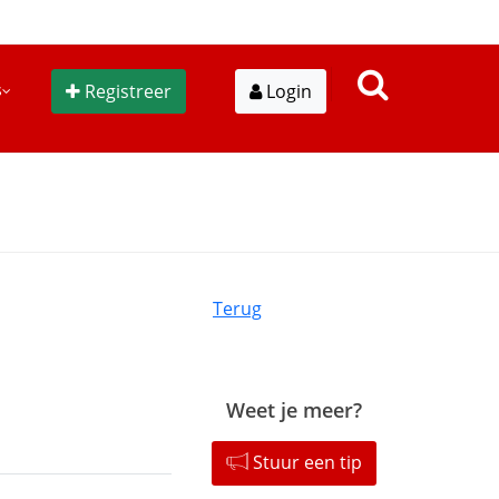
s
Registreer
Login
Terug
Weet je meer?
Stuur een tip