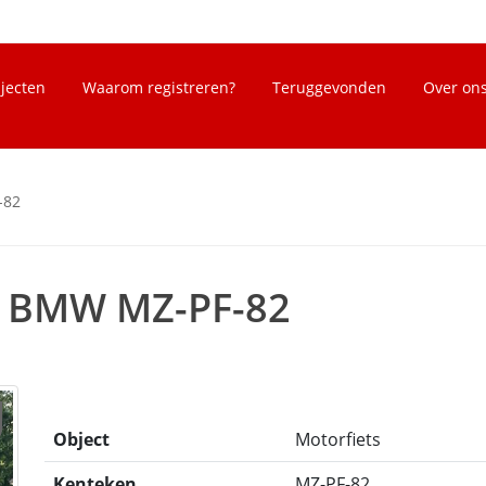
bjecten
Waarom registreren?
Teruggevonden
Over on
-82
s BMW MZ-PF-82
Object
Motorfiets
Kenteken
MZ-PF-82