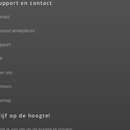
upport en contact
ntact
count verwijderen
pport
P
er ons
rtners
temap
lijf op de hoogte!
ld je aan om op de hoogte te blijven!