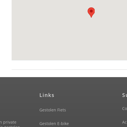
Links
S
Co
Gestolen Fiets
n private
Ac
Gestolen E-bike