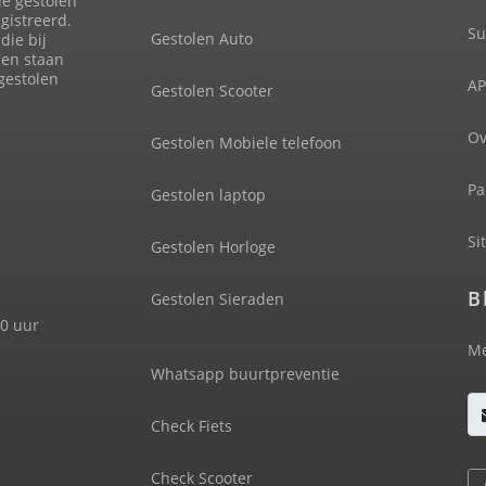
de gestolen
gistreerd.
Su
Gestolen Auto
die bij
len staan
 gestolen
AP
Gestolen Scooter
Ov
Gestolen Mobiele telefoon
Pa
Gestolen laptop
Si
Gestolen Horloge
B
Gestolen Sieraden
00 uur
Me
Whatsapp buurtpreventie
Check Fiets
Check Scooter