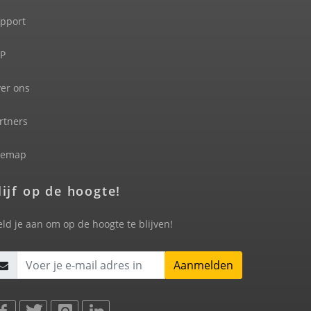
pport
P
er ons
rtners
temap
lijf op de hoogte!
ld je aan om op de hoogte te blijven!
Aanmelden