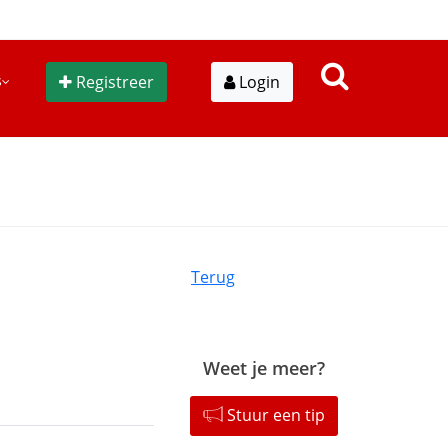
s
Registreer
Login
Terug
Weet je meer?
Stuur een tip