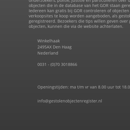
onderzoekers, politie, justitie en particulieren over 
objecten die in de database van het GOR staan gere
Iedereen kan gratis bij GOR controleren of objecten 
verkoopsites te koop worden aangeboden, als gesto
geregistreerd. Bezoekers die tips willen geven over
objecten, kunnen die via de website achterlaten.
Winkelhaak
2495AX Den Haag
Nederland
0031 - (0)70 3018866
Openingstijden: ma t/m vr van 8.00 uur tot 18.
info@gestolenobjectenregister.nl