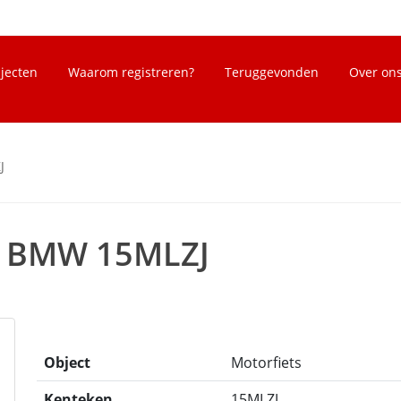
bjecten
Waarom registreren?
Teruggevonden
Over on
J
ts BMW 15MLZJ
Object
Motorfiets
Kenteken
15MLZJ