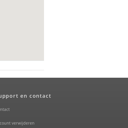
upport en contact
ntact
count verwijderen