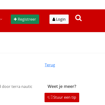
s
Registreer
Login
Terug
Weet je meer?
d door terra nautic
Stuur een tip