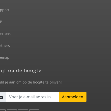
pport
P
er ons
rtners
temap
lijf op de hoogte!
ld je aan om op de hoogte te blijven!
Aanmelden