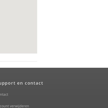
upport en contact
ntact
count verwijderen