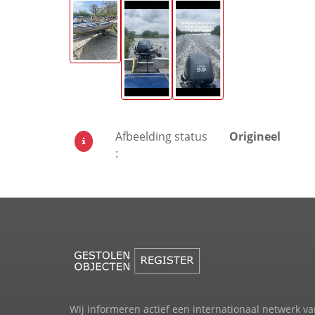
Afbeelding status
Origineel
:
Wij informeren actief een internationaal netwerk va