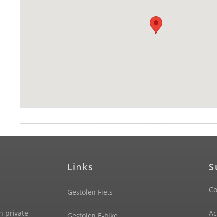
Links
S
Co
Gestolen Fiets
n private
Ac
Gestolen E-bike