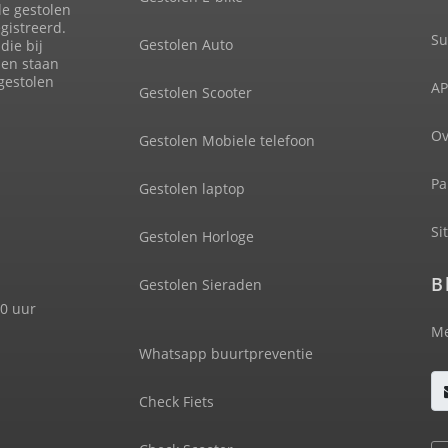
de gestolen
gistreerd.
Su
Gestolen Auto
die bij
len staan
 gestolen
AP
Gestolen Scooter
Ov
Gestolen Mobiele telefoon
Pa
Gestolen laptop
Si
Gestolen Horloge
B
Gestolen Sieraden
00 uur
Me
Whatsapp buurtpreventie
Check Fiets