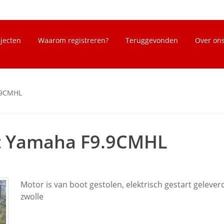
bjecten
Waarom registreren?
Teruggevonden
Over on
.9CMHL
t Yamaha F9.9CMHL
Motor is van boot gestolen, elektrisch gestart gelever
zwolle