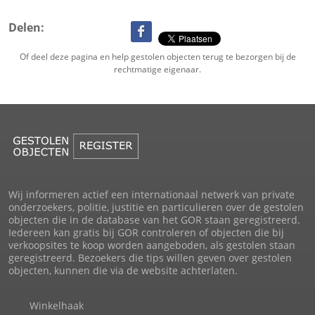
Delen:
Of deel deze pagina en help gestolen objecten terug te bezorgen bij de
rechtmatige eigenaar.
Wij informeren actief een internationaal netwerk van private
onderzoekers, politie, justitie en particulieren over de gestolen
objecten die in de database van het GOR staan geregistreerd.
Iedereen kan gratis bij GOR controleren of objecten die bij
verkoopsites te koop worden aangeboden, als gestolen staan
geregistreerd. Bezoekers die tips willen geven over gestolen
objecten, kunnen die via de website achterlaten.
Winkelhaak