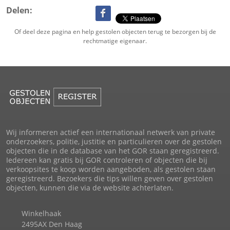
Delen:
Of deel deze pagina en help gestolen objecten terug te bezorgen bij de
rechtmatige eigenaar.
Wij informeren actief een internationaal netwerk van private
onderzoekers, politie, justitie en particulieren over de gestolen
objecten die in de database van het GOR staan geregistreerd.
Iedereen kan gratis bij GOR controleren of objecten die bij
verkoopsites te koop worden aangeboden, als gestolen staan
geregistreerd. Bezoekers die tips willen geven over gestolen
objecten, kunnen die via de website achterlaten.
Winkelhaak
2495AX Den Haag