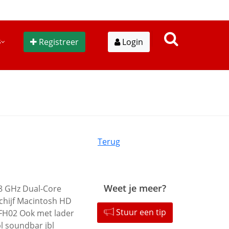
s
Registreer
Login
Terug
Weet je meer?
,8 GHz Dual-Core
chijf Macintosh HD
Stuur een tip
FH02 Ook met lader
bl soundbar jbl