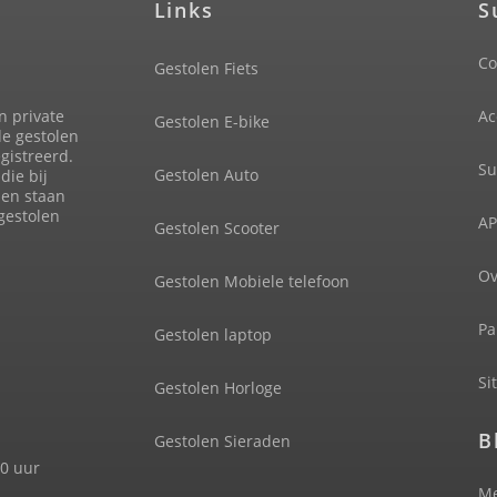
Links
S
Co
Gestolen Fiets
n private
Ac
Gestolen E-bike
de gestolen
gistreerd.
Su
Gestolen Auto
die bij
len staan
 gestolen
AP
Gestolen Scooter
Ov
Gestolen Mobiele telefoon
Pa
Gestolen laptop
Si
Gestolen Horloge
B
Gestolen Sieraden
00 uur
Me