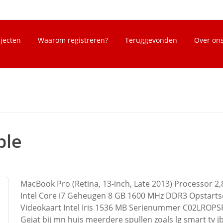
bjecten
Waarom registreren?
Teruggevonden
Over on
ple
MacBook Pro (Retina, 13-inch, Late 2013) Processor 2
Intel Core i7 Geheugen 8 GB 1600 MHz DDR3 Opstarts
Videokaart Intel Iris 1536 MB Serienummer C02LROPS
Gejat bij mn huis meerdere spullen zoals lg smart tv j