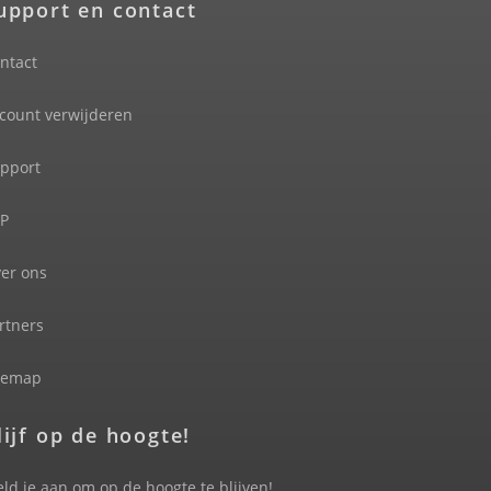
upport en contact
ntact
count verwijderen
pport
P
er ons
rtners
temap
lijf op de hoogte!
ld je aan om op de hoogte te blijven!