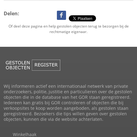
Delen:
Of deel deze pagina en help gestolen objecten terug te bezorgen bij de
rechtmatige eigenaar.
Wij informeren actief een internationaal netwerk van private
onderzoekers, politie, justitie en particulieren over de gestolen
objecten die in de database van het GOR staan geregistreerd.
Iedereen kan gratis bij GOR controleren of objecten die bij
verkoopsites te koop worden aangeboden, als gestolen staan
geregistreerd. Bezoekers die tips willen geven over gestolen
objecten, kunnen die via de website achterlaten.
Winkelhaak