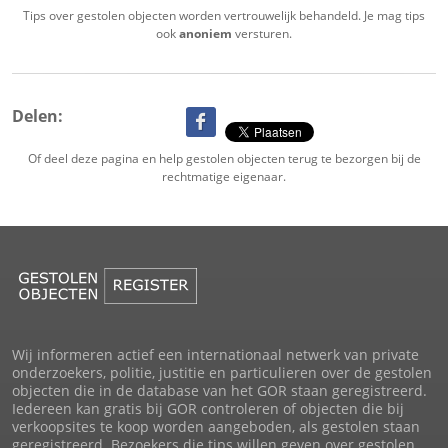
Tips over gestolen objecten worden vertrouwelijk behandeld. Je mag tips
ook
anoniem
versturen.
Delen:
Of deel deze pagina en help gestolen objecten terug te bezorgen bij de
rechtmatige eigenaar.
Wij informeren actief een internationaal netwerk van private
onderzoekers, politie, justitie en particulieren over de gestolen
objecten die in de database van het GOR staan geregistreerd.
Iedereen kan gratis bij GOR controleren of objecten die bij
verkoopsites te koop worden aangeboden, als gestolen staan
geregistreerd. Bezoekers die tips willen geven over gestolen