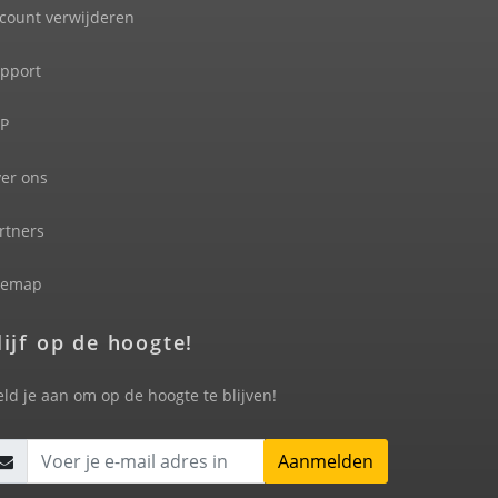
count verwijderen
pport
P
er ons
rtners
temap
lijf op de hoogte!
ld je aan om op de hoogte te blijven!
Aanmelden