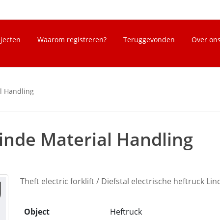
bjecten
Waarom registreren?
Teruggevonden
Over on
l Handling
inde Material Handling
Theft electric forklift / Diefstal electrische heftruck Li
Object
Heftruck