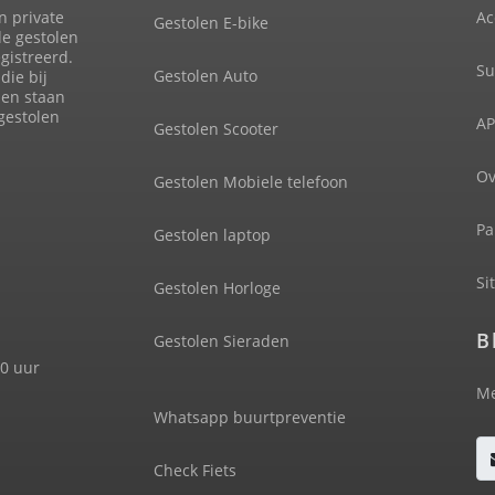
n private
Ac
Gestolen E-bike
de gestolen
gistreerd.
Su
Gestolen Auto
die bij
len staan
 gestolen
AP
Gestolen Scooter
Ov
Gestolen Mobiele telefoon
Pa
Gestolen laptop
Si
Gestolen Horloge
B
Gestolen Sieraden
00 uur
Me
Whatsapp buurtpreventie
Check Fiets