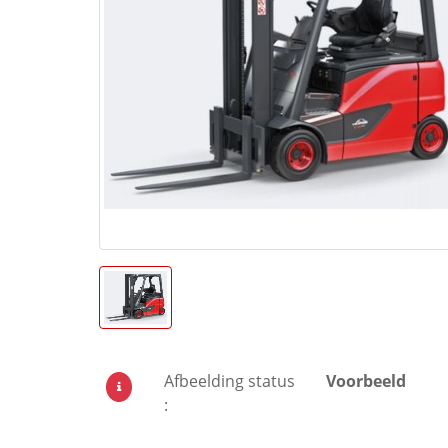
Afbeelding status
Voorbeeld
: