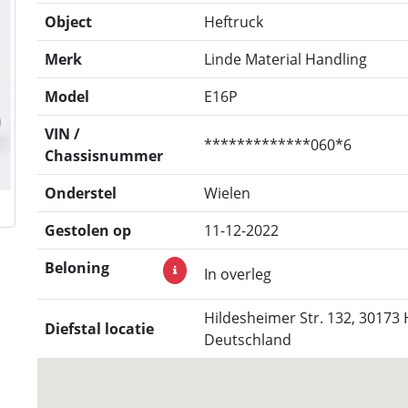
Object
Heftruck
Merk
Linde Material Handling
Model
E16P
VIN /
*************060*6
Chassisnummer
Onderstel
Wielen
Gestolen op
11-12-2022
Beloning
In overleg
Hildesheimer Str. 132, 30173
Diefstal locatie
Deutschland