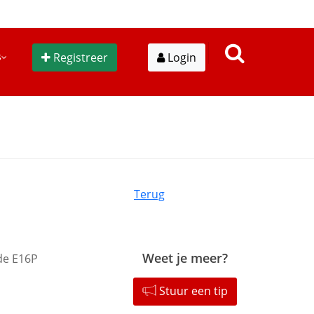
s
Registreer
Login
Terug
Weet je meer?
nde E16P
Stuur een tip