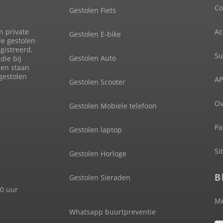
Co
Gestolen Fiets
n private
Ac
Gestolen E-bike
de gestolen
gistreerd.
Su
Gestolen Auto
die bij
len staan
 gestolen
AP
Gestolen Scooter
Ov
Gestolen Mobiele telefoon
Pa
Gestolen laptop
Si
Gestolen Horloge
B
Gestolen Sieraden
00 uur
Me
Whatsapp buurtpreventie