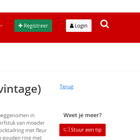
s
Registreer
Login
vintage)
Terug
Weet je meer?
 weggenomen in
 erfstuk van moeder
Stuur een tip
cktailring met fleur
en gouden ring met