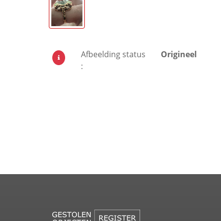
Afbeelding status
Origineel
: