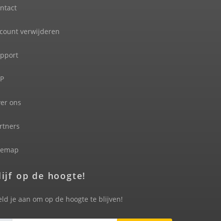
ntact
count verwijderen
pport
P
er ons
rtners
temap
lijf op de hoogte!
ld je aan om op de hoogte te blijven!