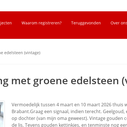
bjecten
Waarom registreren?
Teruggevonden
Over on
e edelsteen (vintage)
g met groene edelsteen (
Vermoedelijk tussen 4 maart en 10 maart 2026 thuis
Brabant.Graag een signaal, indien terecht. Geelgoud,
op dochter (van mijn oma geweest). Vintage gouden co
de lis. Tevens gouden kettinkjes, en tenminste nog e