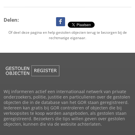
Delen:
Of deel deze pagina en help gestolen objecten terug te bezorgen bij de
rechtmatige eigenaar.
Wij informeren actief een internationaal netwerk van private
onderzoekers, politie, justitie en particulieren over de gestolen
objecten die in de database van het GOR staan geregistreerd.
Iedereen kan gratis bij GOR controleren of objecten die bij
verkoopsites te koop worden aangeboden, als gestolen staan
geregistreerd. Bezoekers die tips willen geven over gestolen
objecten, kunnen die via de website achterlaten.