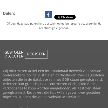
Delen:
Of deel deze pagina en help gestolen objecten terug te bezorgen bij de
rechtmatige eigenaar.
Wij informeren actief een internationaal netwerk van private
onderzoekers, politie, justitie en particulieren over de gestolen
objecten die in de database van het GOR staan geregistreerd.
Iedereen kan gratis bij GOR controleren of objecten die bij
verkoopsites te koop worden aangeboden, als gestolen staan
geregistreerd. Bezoekers die tips willen geven over gestolen
objecten, kunnen die via de website achterlaten.