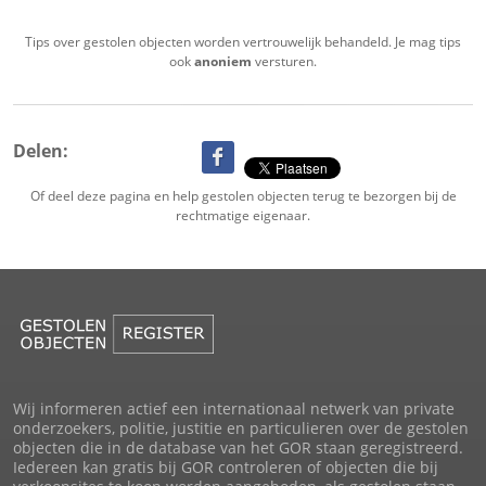
Tips over gestolen objecten worden vertrouwelijk behandeld. Je mag tips
ook
anoniem
versturen.
Delen:
Of deel deze pagina en help gestolen objecten terug te bezorgen bij de
rechtmatige eigenaar.
Wij informeren actief een internationaal netwerk van private
onderzoekers, politie, justitie en particulieren over de gestolen
objecten die in de database van het GOR staan geregistreerd.
Iedereen kan gratis bij GOR controleren of objecten die bij