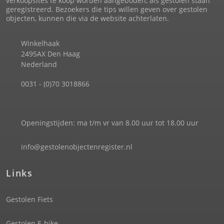
verkoopsites te koop worden aangeboden, als gestolen staan
geregistreerd. Bezoekers die tips willen geven over gestolen
objecten, kunnen die via de website achterlaten.
Winkelhaak
2495AX Den Haag
Nederland
0031 - (0)70 3018866
Openingstijden: ma t/m vr van 8.00 uur tot 18.00 uur
info@gestolenobjectenregister.nl
Links
Gestolen Fiets
Gestolen E-bike