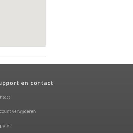
upport en contact
ntact
count verwijderen
pport