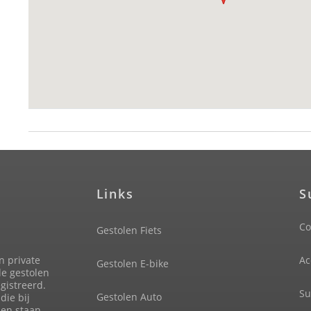
Links
S
Co
Gestolen Fiets
n private
Ac
Gestolen E-bike
de gestolen
gistreerd.
Su
Gestolen Auto
die bij
len staan