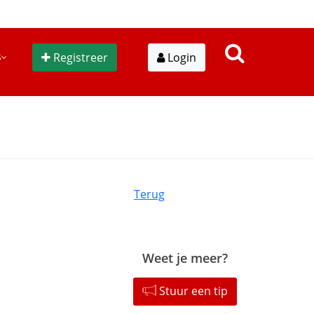
s
Registreer
Login
Terug
Weet je meer?
Stuur een tip