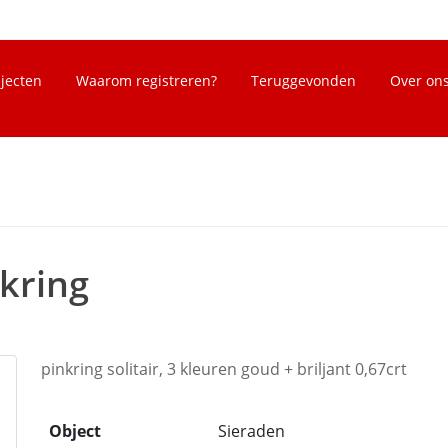
bjecten
Waarom registreren?
Teruggevonden
Over on
kring
pinkring solitair, 3 kleuren goud + briljant 0,67crt
Object
Sieraden