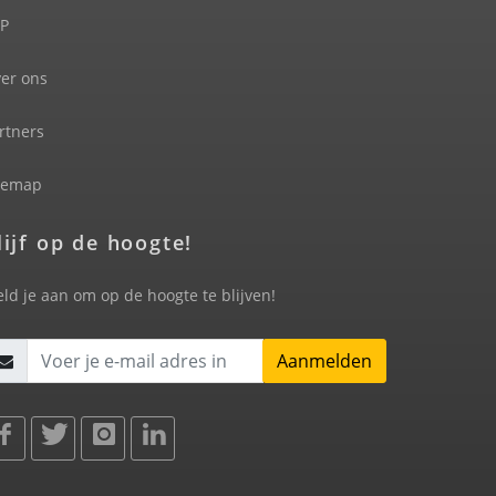
P
er ons
rtners
temap
lijf op de hoogte!
ld je aan om op de hoogte te blijven!
Aanmelden