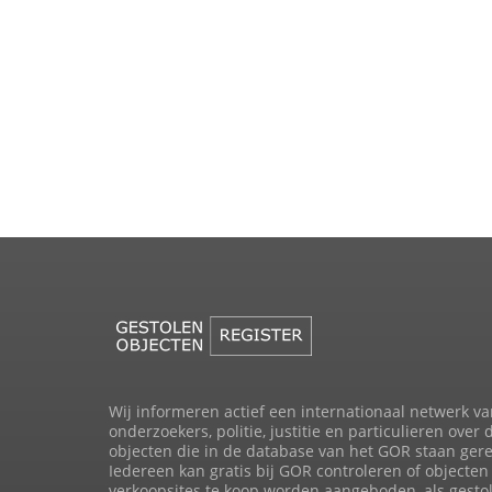
Wij informeren actief een internationaal netwerk va
onderzoekers, politie, justitie en particulieren over 
objecten die in de database van het GOR staan gere
Iedereen kan gratis bij GOR controleren of objecten 
verkoopsites te koop worden aangeboden, als gesto