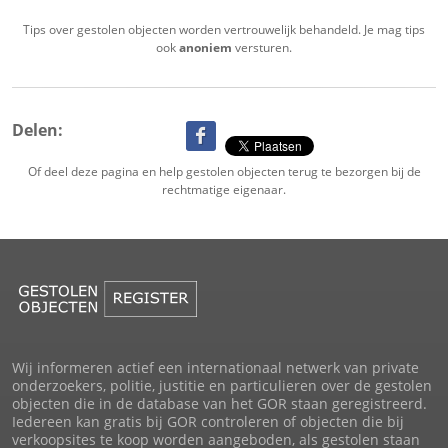
Tips over gestolen objecten worden vertrouwelijk behandeld. Je mag tips
ook
anoniem
versturen.
Delen:
Of deel deze pagina en help gestolen objecten terug te bezorgen bij de
rechtmatige eigenaar.
Wij informeren actief een internationaal netwerk van private
onderzoekers, politie, justitie en particulieren over de gestolen
objecten die in de database van het GOR staan geregistreerd.
Iedereen kan gratis bij GOR controleren of objecten die bij
verkoopsites te koop worden aangeboden, als gestolen staan