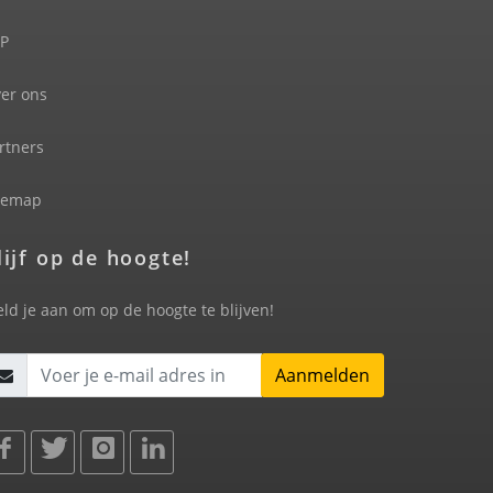
P
er ons
rtners
temap
lijf op de hoogte!
ld je aan om op de hoogte te blijven!
Aanmelden