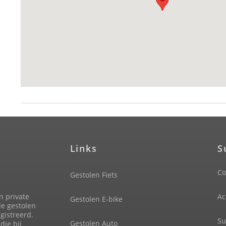
Links
S
Co
Gestolen Fiets
n private
Ac
Gestolen E-bike
de gestolen
gistreerd.
Su
Gestolen Auto
die bij