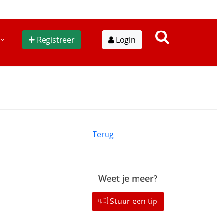
s
Registreer
Login
Terug
Weet je meer?
Stuur een tip