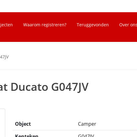
bjecten
Waarom registreren?
Teruggevonden
Over on
47JV
at Ducato G047JV
Object
Camper
Kenteken
G047JV