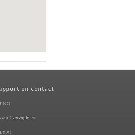
upport en contact
ntact
count verwijderen
pport