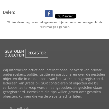
Delen:
Of deel deze pagina en help gestolen objecten terug te bezorgen bij de
rechtmatige eigenaar.
Wij informeren actief een internationaal netwerk van private
onderzoekers, politie, justitie en particulieren over de gestolen
objecten die in de database van het GOR staan geregistreerd.
Iedereen kan gratis bij GOR controleren of objecten die bij
verkoopsites te koop worden aangeboden, als gestolen staan
geregistreerd. Bezoekers die tips willen geven over gestolen
objecten, kunnen die via de website achterlaten.
Winkelhaak