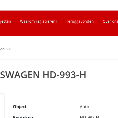
bjecten
Waarom registreren?
Teruggevonden
Over on
-993-H
KSWAGEN HD-993-H
Object
Auto
Kenteken
HD-993-H