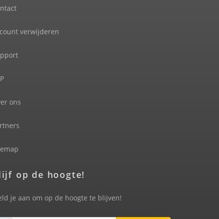
ntact
count verwijderen
pport
P
er ons
rtners
temap
lijf op de hoogte!
ld je aan om op de hoogte te blijven!