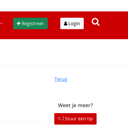
s
Registreer
Login
Terug
Weet je meer?
Stuur een tip