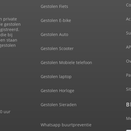
Co
Gestolen Fiets
n private
Ac
Gestolen E-bike
de gestolen
gistreerd.
Su
Gestolen Auto
die bij
len staan
 gestolen
AP
Gestolen Scooter
Ov
Gestolen Mobiele telefoon
Pa
Gestolen laptop
Si
Gestolen Horloge
B
Gestolen Sieraden
00 uur
Me
Whatsapp buurtpreventie