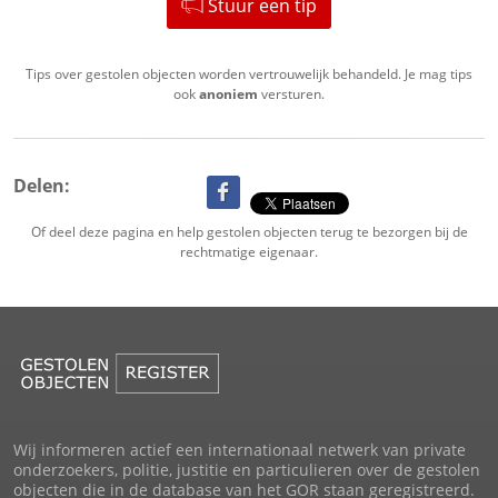
Stuur een tip
Tips over gestolen objecten worden vertrouwelijk behandeld. Je mag tips
ook
anoniem
versturen.
Delen:
Of deel deze pagina en help gestolen objecten terug te bezorgen bij de
rechtmatige eigenaar.
Wij informeren actief een internationaal netwerk van private
onderzoekers, politie, justitie en particulieren over de gestolen
objecten die in de database van het GOR staan geregistreerd.