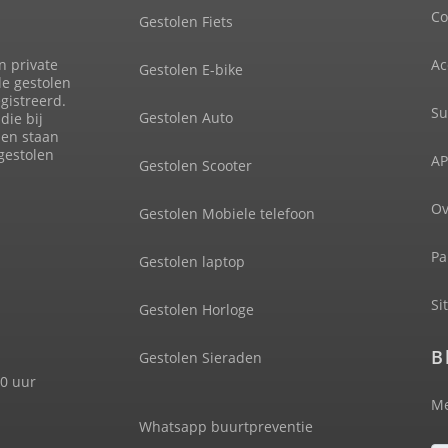
Co
Gestolen Fiets
n private
Ac
Gestolen E-bike
de gestolen
gistreerd.
Su
Gestolen Auto
die bij
len staan
 gestolen
AP
Gestolen Scooter
Ov
Gestolen Mobiele telefoon
Pa
Gestolen laptop
Si
Gestolen Horloge
B
Gestolen Sieraden
00 uur
Me
Whatsapp buurtpreventie