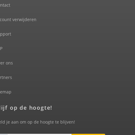
ntact
count verwijderen
pport
P
er ons
rtners
temap
lijf op de hoogte!
ld je aan om op de hoogte te blijven!