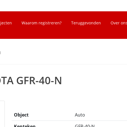
bjecten
Waarom registreren?
Teruggevonden
Over on
N
OTA GFR-40-N
Object
Auto
Kenteken
GFR-40-N