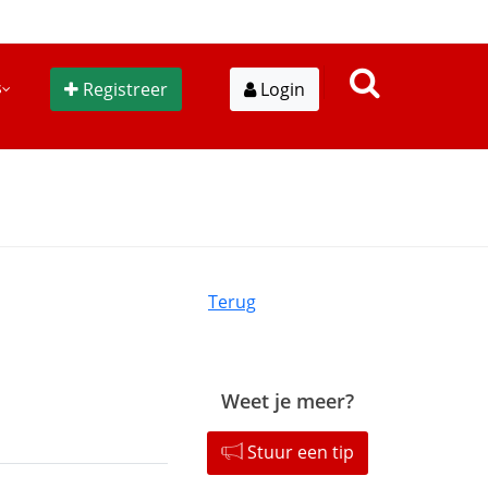
s
Registreer
Login
Terug
Weet je meer?
Stuur een tip