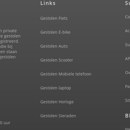
Links
S
Co
Gestolen Fiets
n private
Ac
Gestolen E-bike
de gestolen
gistreerd.
Su
Gestolen Auto
die bij
len staan
 gestolen
AP
Gestolen Scooter
Ov
Gestolen Mobiele telefoon
Pa
Gestolen laptop
Si
Gestolen Horloge
B
Gestolen Sieraden
00 uur
Me