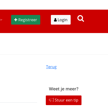
s
Registreer
Login
Terug
Weet je meer?
Stuur een tip