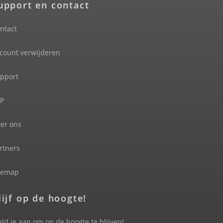
upport en contact
ntact
count verwijderen
pport
P
er ons
rtners
temap
lijf op de hoogte!
ld je aan om op de hoogte te blijven!