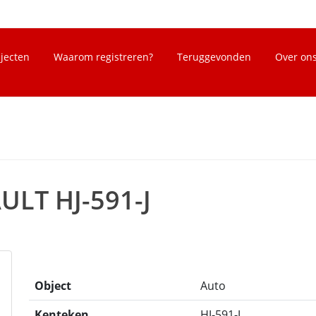
bjecten
Waarom registreren?
Teruggevonden
Over on
ULT HJ-591-J
Object
Auto
Kenteken
HJ-591-J