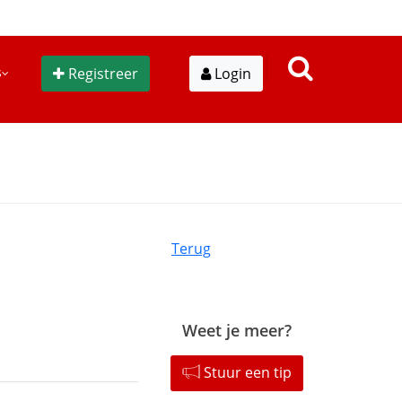
s
Registreer
Login
Terug
Weet je meer?
Stuur een tip