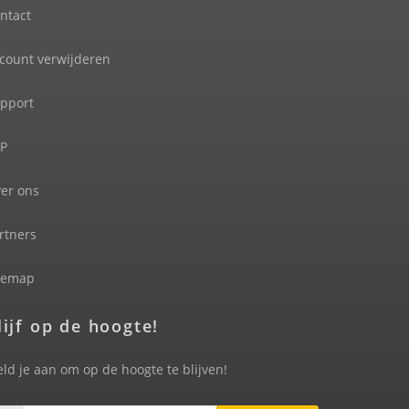
ntact
count verwijderen
pport
P
er ons
rtners
temap
lijf op de hoogte!
ld je aan om op de hoogte te blijven!