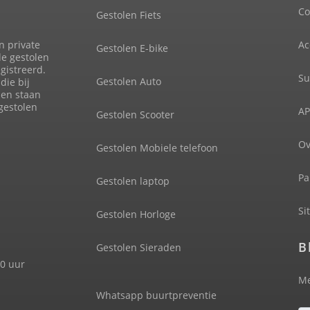
Co
Gestolen Fiets
n private
Ac
Gestolen E-bike
de gestolen
gistreerd.
Su
Gestolen Auto
die bij
len staan
 gestolen
AP
Gestolen Scooter
Ov
Gestolen Mobiele telefoon
Pa
Gestolen laptop
Si
Gestolen Horloge
B
Gestolen Sieraden
00 uur
Me
Whatsapp buurtpreventie