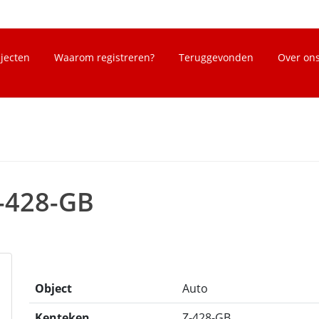
bjecten
Waarom registreren?
Teruggevonden
Over on
Z-428-GB
Object
Auto
Kenteken
Z-428-GB