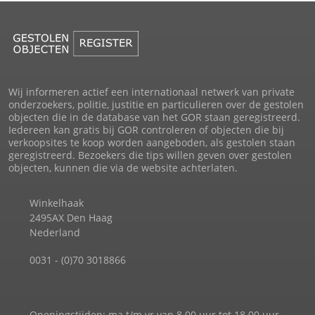
Wij informeren actief een internationaal netwerk van private
onderzoekers, politie, justitie en particulieren over de gestolen
objecten die in de database van het GOR staan geregistreerd.
Iedereen kan gratis bij GOR controleren of objecten die bij
verkoopsites te koop worden aangeboden, als gestolen staan
geregistreerd. Bezoekers die tips willen geven over gestolen
objecten, kunnen die via de website achterlaten.
Winkelhaak
2495AX Den Haag
Nederland
0031 - (0)70 3018866
Openingstijden: ma t/m vr van 8.00 uur tot 18.00 uur