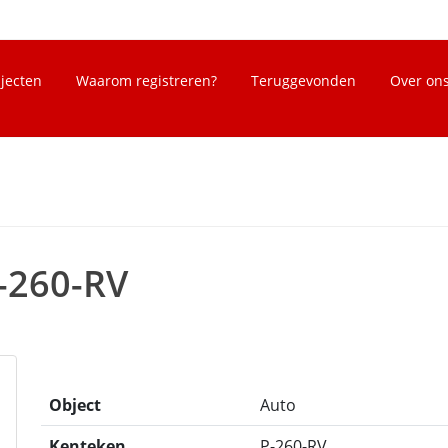
bjecten
Waarom registreren?
Teruggevonden
Over on
-260-RV
Object
Auto
Kenteken
P-260-RV