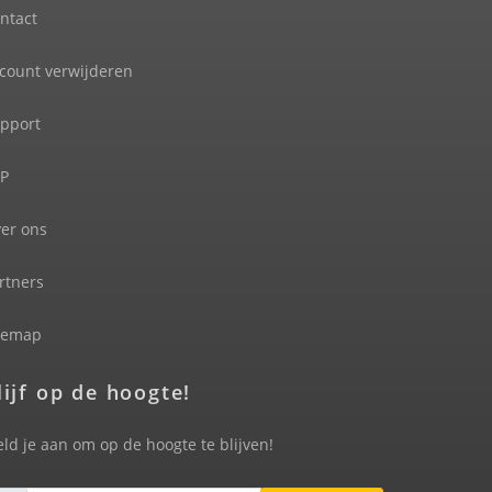
ntact
count verwijderen
pport
P
er ons
rtners
temap
lijf op de hoogte!
ld je aan om op de hoogte te blijven!