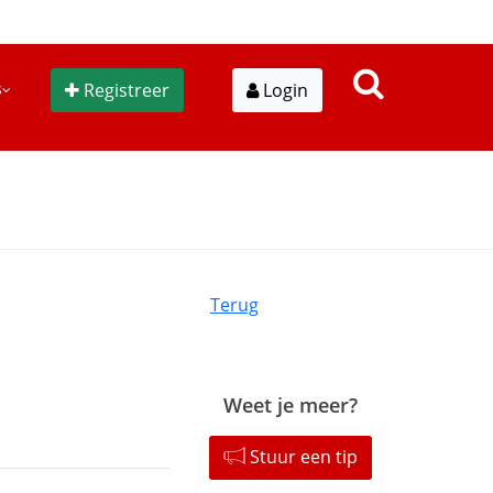
s
Registreer
Login
Terug
Weet je meer?
Stuur een tip