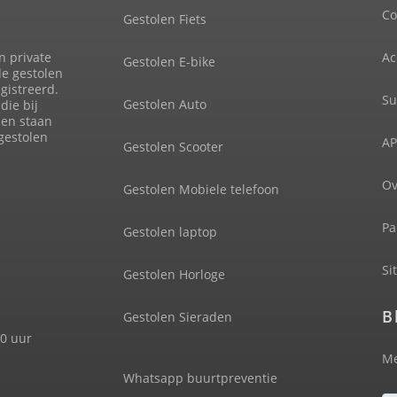
Co
Gestolen Fiets
n private
Ac
Gestolen E-bike
de gestolen
gistreerd.
Su
Gestolen Auto
die bij
len staan
 gestolen
AP
Gestolen Scooter
Ov
Gestolen Mobiele telefoon
Pa
Gestolen laptop
Si
Gestolen Horloge
B
Gestolen Sieraden
00 uur
Me
Whatsapp buurtpreventie