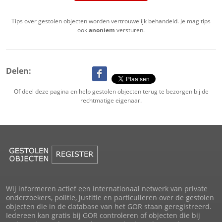
Tips over gestolen objecten worden vertrouwelijk behandeld. Je mag tips
ook
anoniem
versturen.
Delen:
Of deel deze pagina en help gestolen objecten terug te bezorgen bij de
rechtmatige eigenaar.
Wij informeren actief een internationaal netwerk van private
onderzoekers, politie, justitie en particulieren over de gestolen
objecten die in de database van het GOR staan geregistreerd.
Iedereen kan gratis bij GOR controleren of objecten die bij