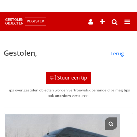
--
Gestolen,
Terug
Stuur een tip
Tips over gestolen objecten worden vertrouwelijk behandeld. Je mag tips
ook
anoniem
versturen.