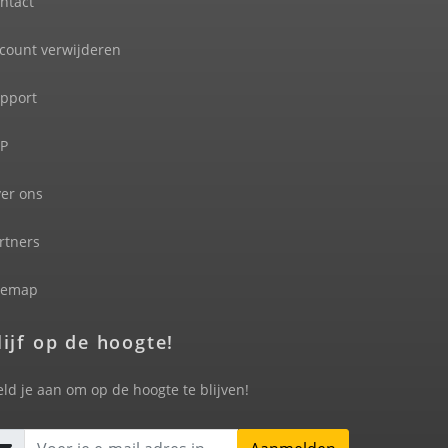
ntact
count verwijderen
pport
P
er ons
rtners
temap
lijf op de hoogte!
ld je aan om op de hoogte te blijven!