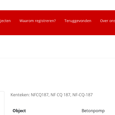
bjecten
Waarom registreren?
Teruggevonden
Over on
Kenteken: NFCQ187, NF CQ 187, NF-CQ-187
Object
Betonpomp