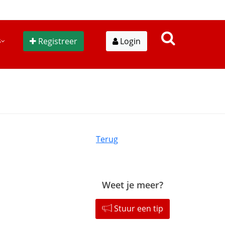
s
Registreer
Login
Terug
Weet je meer?
Stuur een tip