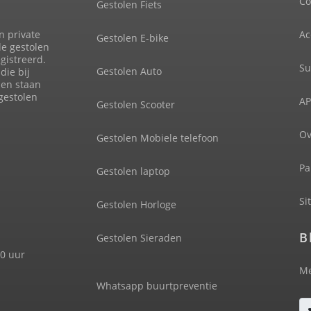
Co
Gestolen Fiets
n private
Ac
Gestolen E-bike
de gestolen
gistreerd.
Su
Gestolen Auto
die bij
len staan
 gestolen
AP
Gestolen Scooter
Ov
Gestolen Mobiele telefoon
Pa
Gestolen laptop
Si
Gestolen Horloge
B
Gestolen Sieraden
00 uur
Me
Whatsapp buurtpreventie