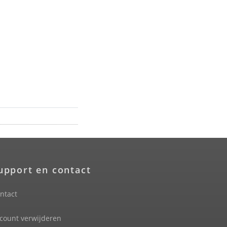
upport en contact
ntact
count verwijderen