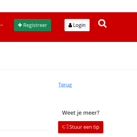
s
Registreer
Login
Terug
Weet je meer?
Stuur een tip