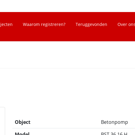
bjecten
Waarom registreren?
Teruggevonden
Over on
Object
Betonpomp
Model
BST 36.16.H