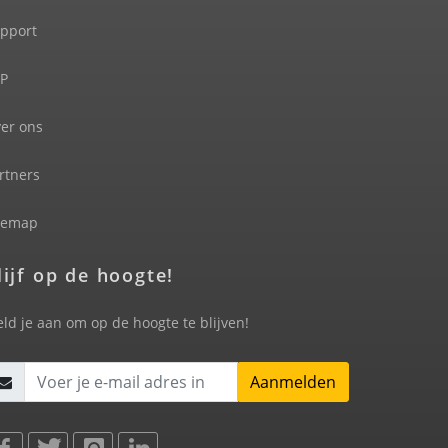
pport
P
er ons
rtners
temap
lijf op de hoogte!
ld je aan om op de hoogte te blijven!
Aanmelden