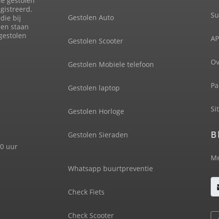
de gestolen
gistreerd.
Su
Gestolen Auto
die bij
len staan
 gestolen
AP
Gestolen Scooter
Ov
Gestolen Mobiele telefoon
Pa
Gestolen laptop
Si
Gestolen Horloge
B
Gestolen Sieraden
00 uur
Me
Whatsapp buurtpreventie
Check Fiets
Check Scooter