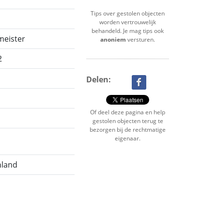
Tips over gestolen objecten
worden vertrouwelijk
behandeld. Je mag tips ook
meister
anoniem
versturen.
2
Delen:
Of deel deze pagina en help
gestolen objecten terug te
bezorgen bij de rechtmatige
eigenaar.
hland