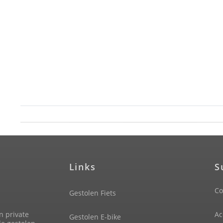
Links
S
Co
Gestolen Fiets
n private
Ac
Gestolen E-bike