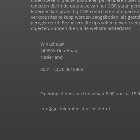
onderzoekers, politie, justitie en particulieren over 
objecten die in de database van het GOR staan gere
Iedereen kan gratis bij GOR controleren of objecten 
verkoopsites te koop worden aangeboden, als gesto
geregistreerd. Bezoekers die tips willen geven over
objecten, kunnen die via de website achterlaten.
Winkelhaak
2495AX Den Haag
Nederland
0031 - (0)70 3018866
Openingstijden: ma t/m vr van 8.00 uur tot 18.
info@gestolenobjectenregister.nl