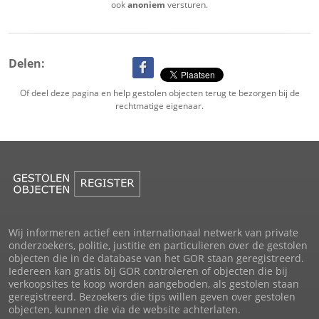
ook
anoniem
versturen.
Delen:
Of deel deze pagina en help gestolen objecten terug te bezorgen bij de
rechtmatige eigenaar.
Wij informeren actief een internationaal netwerk van private
onderzoekers, politie, justitie en particulieren over de gestolen
objecten die in de database van het GOR staan geregistreerd.
Iedereen kan gratis bij GOR controleren of objecten die bij
verkoopsites te koop worden aangeboden, als gestolen staan
geregistreerd. Bezoekers die tips willen geven over gestolen
objecten, kunnen die via de website achterlaten.