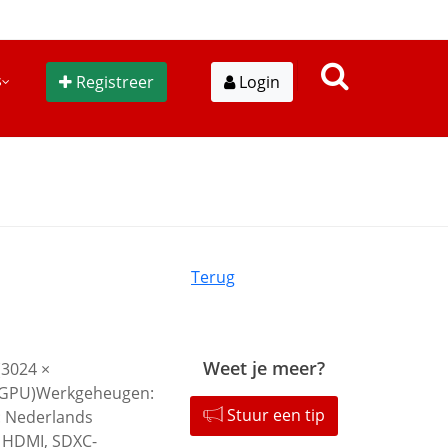
s
Registreer
Login
Terug
Weet je meer?
(3024 ×
e GPU)Werkgeheugen:
Stuur een tip
: Nederlands
 HDMI, SDXC-