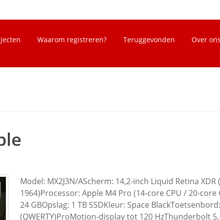
bjecten
Waarom registreren?
Teruggevonden
Over on
ple
Model: MX2J3N/AScherm: 14,2-inch Liquid Retina XDR 
1964)Processor: Apple M4 Pro (14-core CPU / 20-cor
24 GBOpslag: 1 TB SSDKleur: Space BlackToetsenbord
(QWERTY)ProMotion-display tot 120 HzThunderbolt 5,