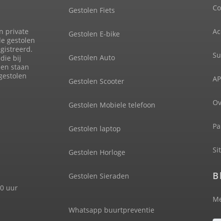
Co
Gestolen Fiets
n private
Ac
Gestolen E-bike
de gestolen
gistreerd.
Su
Gestolen Auto
die bij
len staan
 gestolen
AP
Gestolen Scooter
Ov
Gestolen Mobiele telefoon
Pa
Gestolen laptop
Si
Gestolen Horloge
B
Gestolen Sieraden
00 uur
Me
Whatsapp buurtpreventie