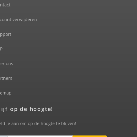
ntact
count verwijderen
pport
P
er ons
rtners
temap
lijf op de hoogte!
ld je aan om op de hoogte te blijven!