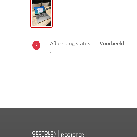
Afbeelding status
Voorbeeld
: