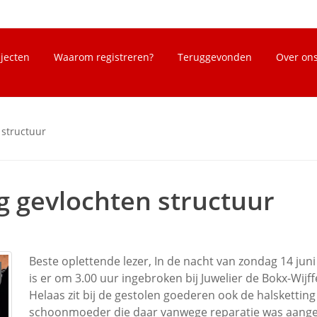
bjecten
Waarom registreren?
Teruggevonden
Over on
 structuur
g gevlochten structuur
Beste oplettende lezer, In de nacht van zondag 14 jun
is er om 3.00 uur ingebroken bij Juwelier de Bokx-Wijff
Helaas zit bij de gestolen goederen ook de halsketting
schoonmoeder die daar vanwege reparatie was aange