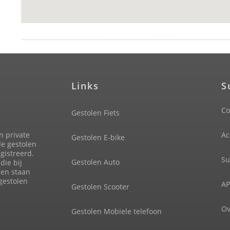
Links
S
Co
Gestolen Fiets
n private
Ac
Gestolen E-bike
de gestolen
gistreerd.
Su
Gestolen Auto
die bij
len staan
 gestolen
AP
Gestolen Scooter
Ov
Gestolen Mobiele telefoon