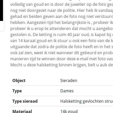
volledig van goud en is door de juwelier op de foto gez
nog niet doorgezet naar de politie. Hier heb ik vandaa
gehad en beiden geven aan de foto nog niet verstuur
hebben. Aangezien tijd het belangrijkste is , probeer i
probeer ik u erop te attenderen dat mocht u aangeb
gestolen is. De ketting is ruim 40 jaar oud, is kapot bij 
van 14 karaat goud en ik stuur u ook een foto van de k
uitgaande dat zodra de politie de foto heeft en in het
ook zal zien, weet ik niet wanneer dit gebeurd en probe
manieren tijd te winnen door deze e-mail met foto vas
Mocht u deze halsketting binnen krijgen, belt u aub de 
Object
Sieraden
Type
Dames
Type sieraad
Halsketting gevlochten str
Materiaal
14k goud