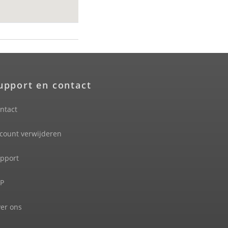
upport en contact
ntact
count verwijderen
pport
P
er ons