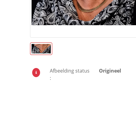
Afbeelding status
Origineel
: