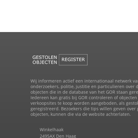
Wij informeren actief een internationaal netwerk va
onderzoekers, politie, justitie en particulieren over 
objecten die in de database van het GOR staan gere
Iedereen kan gratis bij GOR controleren of objecten 
verkoopsites te koop worden aangeboden, als gesto
geregistreerd. Bezoekers die tips willen geven over
objecten, kunnen die via de website achterlaten.
Winkelhaak
2495AX Den Haag