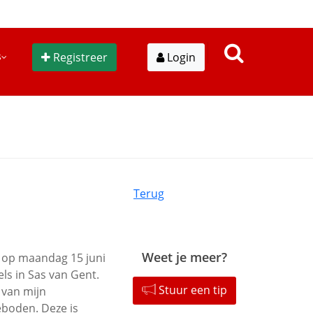
s
Registreer
Login
Terug
Weet je meer?
i op maandag 15 juni
els in Sas van Gent.
Stuur een tip
 van mijn
boden. Deze is