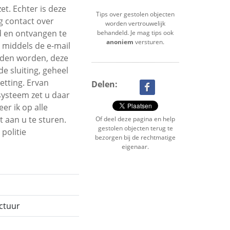
et. Echter is deze
Tips over gestolen objecten
g contact over
worden vertrouwelijk
d en ontvangen te
behandeld. Je mag tips ook
anoniem
versturen.
k middels de e-mail
oden worden, deze
de sluiting, geheel
etting. Ervan
Delen:
 systeem zet u daar
er ik op alle
t aan u te sturen.
Of deel deze pagina en help
gestolen objecten terug te
politie
bezorgen bij de rechtmatige
eigenaar.
uctuur